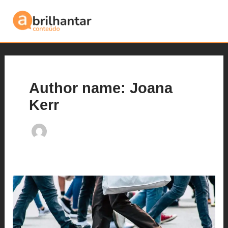
Ir
para
o
Main
conteúdo
Men
Author name: Joana
Kerr