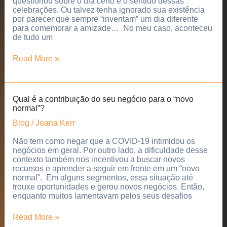
questionou sobre o dia certo e o sentido dessas
celebrações. Ou talvez tenha ignorado sua existência
por parecer que sempre “inventam” um dia diferente
para comemorar a amizade… No meu caso, aconteceu
de tudo um
Como
Read More »
surgiu
o
Dia
do
Qual é a contribuição do seu negócio para o “novo
Amigo
normal”?
e
porque
Blog
/
Joana Kerr
o
celebramos
Não tem como negar que a COVID-19 intimidou os
negócios em geral. Por outro lado, a dificuldade desse
contexto também nos incentivou a buscar novos
recursos e aprender a seguir em frente em um “novo
normal”. Em alguns segmentos, essa situação até
trouxe oportunidades e gerou novos negócios. Então,
enquanto muitos lamentavam pelos seus desafios
Qual
Read More »
é