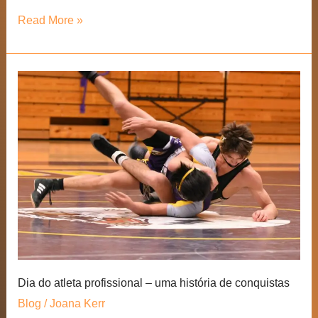
Dia
Read More »
da
Internet
Segura
–
Evite
danos
reais
no
mundo
virtual!
Dia do atleta profissional – uma história de conquistas
Blog
/
Joana Kerr