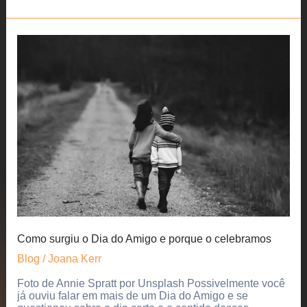
internet
–
Como
alcançar
diferentes
públicos
Como surgiu o Dia do Amigo e porque o celebramos
Blog
/
Joana Kerr
Foto de Annie Spratt por Unsplash Possivelmente você
já ouviu falar em mais de um Dia do Amigo e se