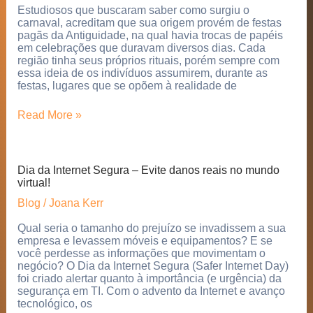
dos
Estudiosos que buscaram saber como surgiu o
valores
carnaval, acreditam que sua origem provém de festas
primitivos
pagãs da Antiguidade, na qual havia trocas de papéis
em celebrações que duravam diversos dias. Cada
região tinha seus próprios rituais, porém sempre com
essa ideia de os indivíduos assumirem, durante as
festas, lugares que se opõem à realidade de
Como
Read More »
surgiu
o
carnaval
Dia da Internet Segura – Evite danos reais no mundo
virtual!
Blog
/
Joana Kerr
Qual seria o tamanho do prejuízo se invadissem a sua
empresa e levassem móveis e equipamentos? E se
você perdesse as informações que movimentam o
negócio? O Dia da Internet Segura (Safer Internet Day)
foi criado alertar quanto à importância (e urgência) da
segurança em TI. Com o advento da Internet e avanço
tecnológico, os