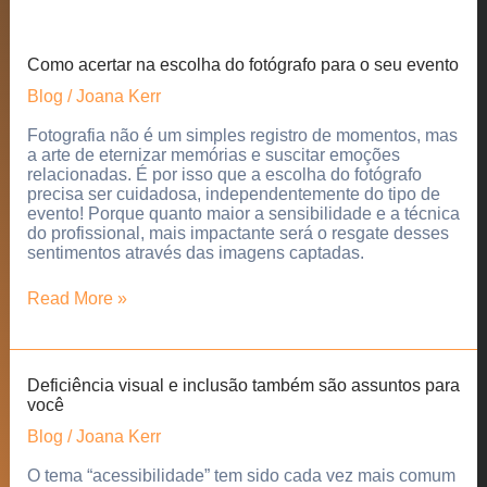
a
contribuição
do
Como acertar na escolha do fotógrafo para o seu evento
seu
negócio
Blog
/
Joana Kerr
para
o
Fotografia não é um simples registro de momentos, mas
“novo
a arte de eternizar memórias e suscitar emoções
normal”?
relacionadas. É por isso que a escolha do fotógrafo
precisa ser cuidadosa, independentemente do tipo de
evento! Porque quanto maior a sensibilidade e a técnica
do profissional, mais impactante será o resgate desses
sentimentos através das imagens captadas.
Como
Read More »
acertar
na
escolha
do
Deficiência visual e inclusão também são assuntos para
fotógrafo
você
para
o
Blog
/
Joana Kerr
seu
evento
O tema “acessibilidade” tem sido cada vez mais comum