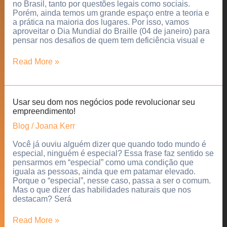
no Brasil, tanto por questões legais como sociais.
Porém, ainda temos um grande espaço entre a teoria e
a prática na maioria dos lugares. Por isso, vamos
aproveitar o Dia Mundial do Braille (04 de janeiro) para
pensar nos desafios de quem tem deficiência visual e
Deficiência
Read More »
visual
e
inclusão
também
Usar seu dom nos negócios pode revolucionar seu
são
empreendimento!
assuntos
para
Blog
/
Joana Kerr
você
Você já ouviu alguém dizer que quando todo mundo é
especial, ninguém é especial? Essa frase faz sentido se
pensarmos em “especial” como uma condição que
iguala as pessoas, ainda que em patamar elevado.
Porque o “especial”, nesse caso, passa a ser o comum.
Mas o que dizer das habilidades naturais que nos
destacam? Será
Usar
Read More »