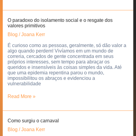
seu
dom
nos
negócios
O paradoxo do isolamento social e o resgate dos
pode
valores primitivos
revolucionar
seu
Blog
/
Joana Kerr
empreendimento!
É curioso como as pessoas, geralmente, só dão valor a
algo quando perdem! Vivíamos em um mundo de
correria, cercados de gente concentrada em seus
próprios interesses, sem tempo para abraçar os
queridos e insensíveis às coisas simples da vida. Até
que uma epidemia repentina parou o mundo,
impossibilitou os abraços e evidenciou a
vulnerabilidade
O
Read More »
paradoxo
do
isolamento
social
Como surgiu o carnaval
e
o
Blog
/
Joana Kerr
resgate