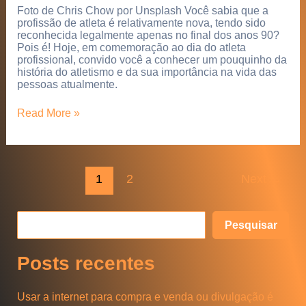
Foto de Chris Chow por Unsplash Você sabia que a
profissão de atleta é relativamente nova, tendo sido
reconhecida legalmente apenas no final dos anos 90?
Pois é! Hoje, em comemoração ao dia do atleta
profissional, convido você a conhecer um pouquinho da
história do atletismo e da sua importância na vida das
pessoas atualmente.
Dia
Read More »
do
atleta
profissional
–
Paginação
uma
1
2
Next
→
de
história
post
de
conquistas
P
Pesquisar
e
Posts recentes
s
q
Usar a internet para compra e venda ou divulgação é