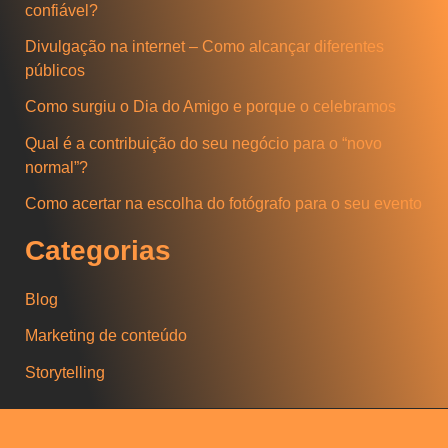
u
confiável?
i
Divulgação na internet – Como alcançar diferentes
s
públicos
a
Como surgiu o Dia do Amigo e porque o celebramos
r
Qual é a contribuição do seu negócio para o “novo
normal”?
Como acertar na escolha do fotógrafo para o seu evento
Categorias
Blog
Marketing de conteúdo
Storytelling