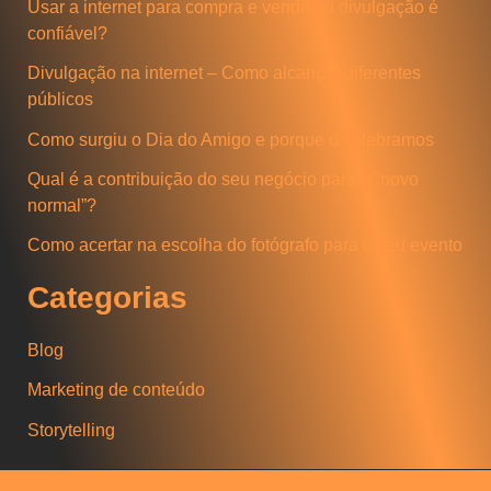
Usar a internet para compra e venda ou divulgação é
u
confiável?
i
Divulgação na internet – Como alcançar diferentes
s
públicos
a
Como surgiu o Dia do Amigo e porque o celebramos
r
Qual é a contribuição do seu negócio para o “novo
normal”?
Como acertar na escolha do fotógrafo para o seu evento
Categorias
Blog
Marketing de conteúdo
Storytelling