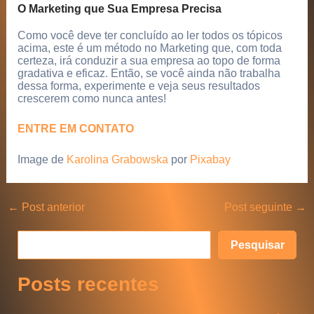
O Marketing que Sua Empresa Precisa
Como você deve ter concluído ao ler todos os tópicos
acima, este é um método no Marketing que, com toda
certeza, irá conduzir a sua empresa ao topo de forma
gradativa e eficaz. Então, se você ainda não trabalha
dessa forma, experimente e veja seus resultados
crescerem como nunca antes!
ENTRE EM CONTATO
Image de
Karolina Grabowska
por
Pixabay
Post
←
Post anterior
Post seguinte
→
navigation
P
Pesquisar
e
Posts recentes
s
q